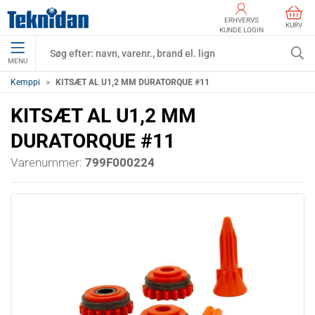
ERHVERVS
KURV
KUNDE LOGIN
MENU
Kemppi
KITSÆT AL U1,2 MM DURATORQUE #11
KITSÆT AL U1,2 MM
DURATORQUE #11
Varenummer:
799F000224