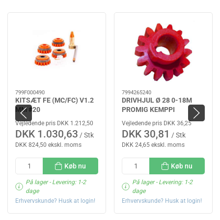
799F000490
7994265240
KITSÆT FE (MC/FC) V1.2
DRIVHJUL Ø 28 0-18M
MM #20
PROMIG KEMPPI
Vejledende pris DKK 1.212,50
Vejledende pris DKK 36,25
DKK 1.030,63
DKK 30,81
/ Stk
/ Stk
DKK 824,50 ekskl. moms
DKK 24,65 ekskl. moms
Køb nu
Køb nu
På lager
- Levering: 1-2
På lager
- Levering: 1-2
dage
dage
Erhvervskunde? Husk at login!
Erhvervskunde? Husk at login!