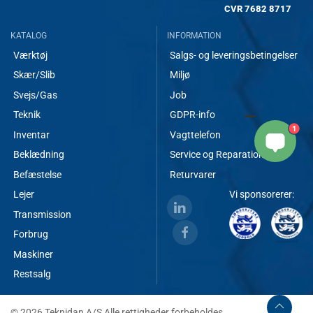
CVR
7682 8717
KATALOG
INFORMATION
Værktøj
Salgs- og leveringsbetingelser
Skær/Slib
Miljø
Svejs/Gas
Job
Teknik
GDPR-info
1
Inventar
Vagttelefon
Beklædning
Service og Reparationer
Befæstelse
Returvarer
Lejer
Vi sponsorerer:
Transmission
Forbrug
Maskiner
Restsalg
© 2026 Teknidan A/S Alle rettigheder forbeholdes