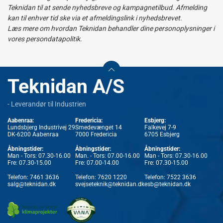
Teknidan til at sende nyhedsbreve og kampagnetilbud. Afmelding
kan til enhver tid ske via et afmeldingslink i nyhedsbrevet.
Læs mere om hvordan Teknidan behandler dine personoplysninger i
vores persondatapolitik.
Teknidan A/S
- Leverandør til Industrien
Aabenraa:
Fredericia:
Esbjerg:
Lundsbjerg Industrivej 29
Smedevænget 14
Falkevej 7-9
DK-6200 Aabenraa
7000 Fredericia
6705 Esbjerg
Åbningstider:
Åbningstider:
Åbningstider:
Man - Tors: 07.30-16.00
Man. - Tors: 07.00-16.00
Man - Tors: 07.30-16.00
Fre: 07.30-15.00
Fre: 07.00-14.00
Fre: 07.30-15.00
Telefon:
7461 3636
Telefon:
7620 1220
Telefon:
7522 3636
salg@teknidan.dk
svejseteknik@teknidan.dk
esb@teknidan.dk