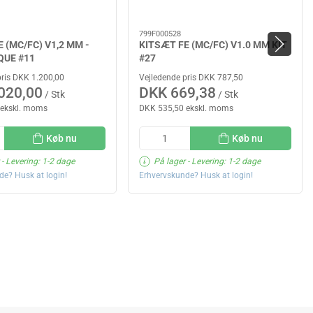
799F000528
 (MC/FC) V1,2 MM -
KITSÆT FE (MC/FC) V1.0 MM KIT
UE #11
#27
pris DKK 1.200,00
Vejledende pris DKK 787,50
020,00
DKK 669,38
/ Stk
/ Stk
 ekskl. moms
DKK 535,50 ekskl. moms
Køb nu
Køb nu
- Levering: 1-2 dage
På lager
- Levering: 1-2 dage
de? Husk at login!
Erhvervskunde? Husk at login!