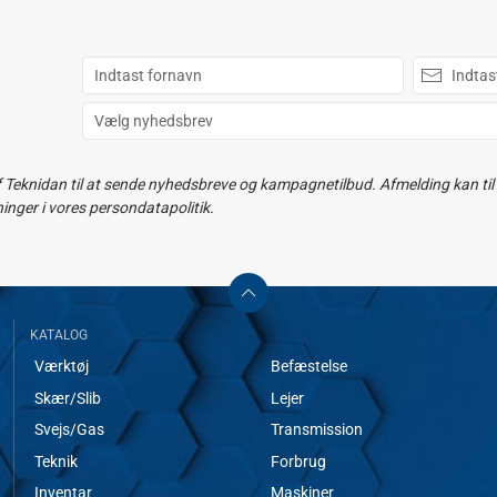
f Teknidan til at sende nyhedsbreve og kampagnetilbud. Afmelding kan til e
ger i vores persondatapolitik.
KATALOG
Værktøj
Befæstelse
Skær/Slib
Lejer
Svejs/Gas
Transmission
Teknik
Forbrug
Inventar
Maskiner