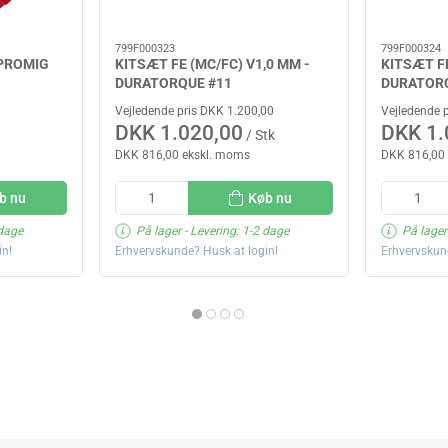
799F000323
799F000324
 PROMIG
KITSÆT FE (MC/FC) V1,0 MM -
KITSÆT FE
DURATORQUE #11
DURATORQ
Vejledende pris DKK 1.200,00
Vejledende 
DKK 1.020,00
DKK 1.
/ Stk
DKK 816,00 ekskl. moms
DKK 816,00
b nu
Køb nu
 dage
På lager
- Levering: 1-2 dage
På lager
in!
Erhvervskunde? Husk at login!
Erhvervskun