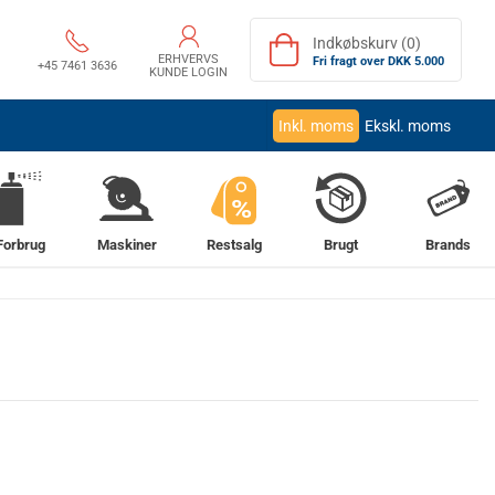
Indkøbskurv (0)
ERHVERVS
Fri fragt over DKK 5.000
+45 7461 3636
KUNDE LOGIN
Inkl. moms
Ekskl. moms
%
Forbrug
Maskiner
Restsalg
Brugt
Brands