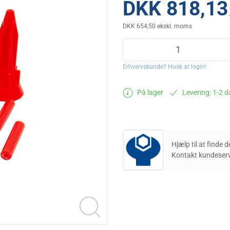
DKK 818,13
DKK 654,50 ekskl. moms
Erhvervskunde? Husk at login!
På lager
Levering: 1-2 
Hjælp til at finde 
Kontakt kundeserv