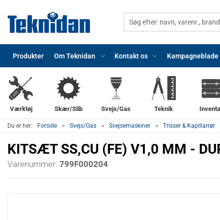
Produkter
Om Teknidan
Kontakt os
Kampagneblade
Værktøj
Skær/Slib
Svejs/Gas
Teknik
Inventa
Du er her:
Forside
Svejs/Gas
Svejsemaskiner
Trisser & Kapillarrør
KITSÆT SS,CU (FE) V1,0 MM - D
Varenummer:
799F000204