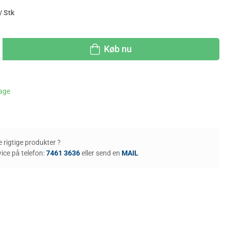
/ Stk
Køb nu
dage
de rigtige produkter ?
ice på telefon:
7461 3636
eller send en
MAIL