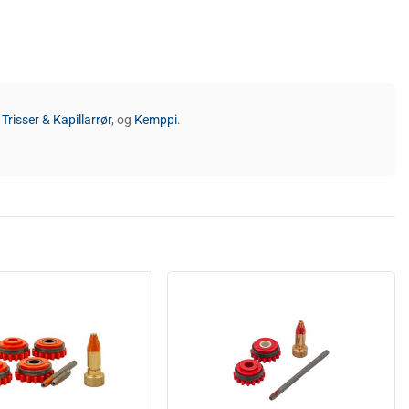
,
Trisser & Kapillarrør
, og
Kemppi
.