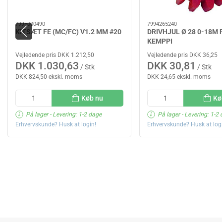
799F000490
7994265240
KITSÆT FE (MC/FC) V1.2 MM #20
DRIVHJUL Ø 28 0-18M
KEMPPI
Vejledende pris DKK 1.212,50
Vejledende pris DKK 36,25
DKK 1.030,63
DKK 30,81
/ Stk
/ Stk
DKK 824,50 ekskl. moms
DKK 24,65 ekskl. moms
Køb nu
Kø
På lager
- Levering: 1-2 dage
På lager
- Levering: 1-2
Erhvervskunde? Husk at login!
Erhvervskunde? Husk at log