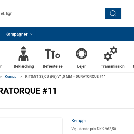
Kampagner
r
Beklædning
Befæstelse
Lejer
Transmission
Kemppi
KITSÆT SS,CU (FE) V1,0 MM - DURATORQUE #11
URATORQUE #11
Kemppi
Vejledende pris DKK 962,50