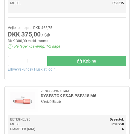
MODEL
PSF315
Vejledende pris DKK 468,75
DKK 375,00
/ Stk
DKK 300,00 ekskl. moms
På lager
- Levering: 1-2 dage
Køb nu
Erhvervskunde? Husk at login!
2620366394001AM
DYSESTOK ESAB PSF315 M6
Esab
BRAND
BETEGNELSE
Dysestok
MODEL
PSF 250
DIAMETER (MM)
6