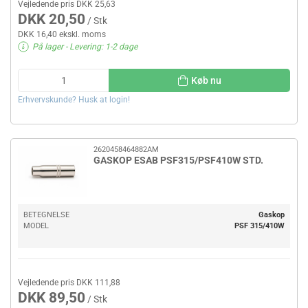
Vejledende pris DKK 25,63
DKK 20,50
/ Stk
DKK 16,40 ekskl. moms
På lager
- Levering: 1-2 dage
Køb nu
Erhvervskunde? Husk at login!
2620458464882AM
GASKOP ESAB PSF315/PSF410W STD.
BETEGNELSE
Gaskop
MODEL
PSF 315/410W
Vejledende pris DKK 111,88
DKK 89,50
/ Stk