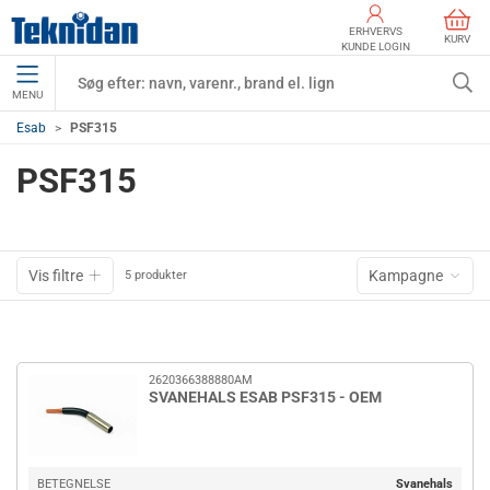
ERHVERVS
KURV
KUNDE LOGIN
MENU
Esab
PSF315
PSF315
Vis filtre
Kampagne
5 produkter
2620366388880AM
SVANEHALS ESAB PSF315 - OEM
BETEGNELSE
Svanehals