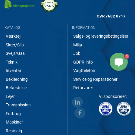
CVR
7682 8717
KATALOG
INFORMATION
Værktøj
Salgs- og leveringsbetingelser
Skær/Slib
Miljø
Svejs/Gas
Job
1
Teknik
GDPR-info
Inventar
Vagttelefon
Beklædning
Service og Reparationer
Befæstelse
Returvarer
Lejer
Vi sponsorerer:
Transmission
Forbrug
Maskiner
Restsalg