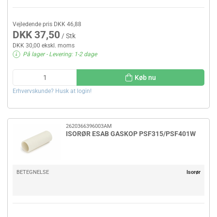
Vejledende pris DKK 46,88
DKK 37,50
/ Stk
DKK 30,00 ekskl. moms
På lager
- Levering: 1-2 dage
Køb nu
Erhvervskunde? Husk at login!
2620366396003AM
ISORØR ESAB GASKOP PSF315/PSF401W
BETEGNELSE
Isorør