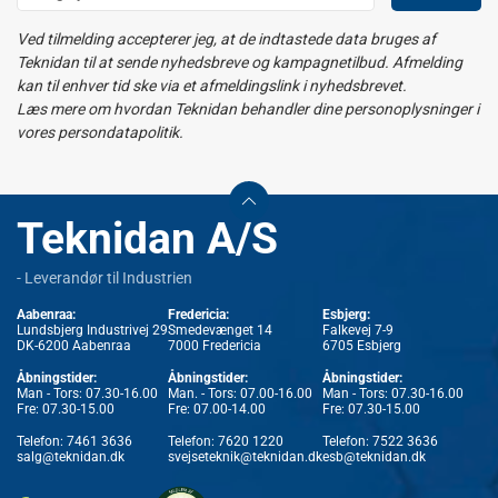
Ved tilmelding accepterer jeg, at de indtastede data bruges af
Teknidan til at sende nyhedsbreve og kampagnetilbud. Afmelding
kan til enhver tid ske via et afmeldingslink i nyhedsbrevet.
Læs mere om hvordan Teknidan behandler dine personoplysninger i
vores persondatapolitik.
Teknidan A/S
- Leverandør til Industrien
Aabenraa:
Fredericia:
Esbjerg:
Lundsbjerg Industrivej 29
Smedevænget 14
Falkevej 7-9
DK-6200 Aabenraa
7000 Fredericia
6705 Esbjerg
Åbningstider:
Åbningstider:
Åbningstider:
Man - Tors: 07.30-16.00
Man. - Tors: 07.00-16.00
Man - Tors: 07.30-16.00
Fre: 07.30-15.00
Fre: 07.00-14.00
Fre: 07.30-15.00
Telefon:
7461 3636
Telefon:
7620 1220
Telefon:
7522 3636
salg@teknidan.dk
svejseteknik@teknidan.dk
esb@teknidan.dk