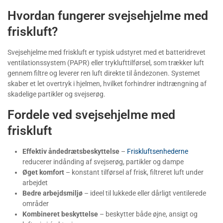
Hvordan fungerer svejsehjelme med
friskluft?
Svejsehjelme med friskluft er typisk udstyret med et batteridrevet
ventilationssystem (PAPR) eller tryklufttilførsel, som trækker luft
gennem filtre og leverer ren luft direkte til åndezonen. Systemet
skaber et let overtryk i hjelmen, hvilket forhindrer indtrængning af
skadelige partikler og svejserøg.
Fordele ved svejsehjelme med
friskluft
Effektiv åndedrætsbeskyttelse
–
Friskluftsenhederne
reducerer indånding af svejserøg, partikler og dampe
Øget komfort
– konstant tilførsel af frisk, filtreret luft under
arbejdet
Bedre arbejdsmiljø
– ideel til lukkede eller dårligt ventilerede
områder
Kombineret beskyttelse
– beskytter både øjne, ansigt og