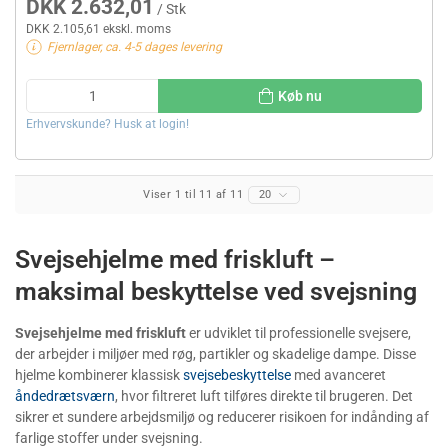
DKK 2.632,01
/ Stk
DKK 2.105,61 ekskl. moms
Fjernlager, ca. 4-5 dages levering
Køb nu
Erhvervskunde? Husk at login!
Viser 1 til 11 af 11
20
Svejsehjelme med friskluft –
maksimal beskyttelse ved svejsning
Svejsehjelme med friskluft
er udviklet til professionelle svejsere,
der arbejder i miljøer med røg, partikler og skadelige dampe. Disse
hjelme kombinerer klassisk
svejsebeskyttelse
med avanceret
åndedrætsværn
, hvor filtreret luft tilføres direkte til brugeren. Det
sikrer et sundere arbejdsmiljø og reducerer risikoen for indånding af
farlige stoffer under svejsning.