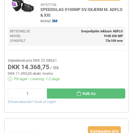
397577726
SPEEDGLAS 9100MP SV.SKÆRM M. ADFLO
& XXI
3M
BRAND
BETEGNELSE
Svejsehjelm inklusiv ADFLO
MODEL
9100 XXI MP
SYNSFELT
73x109 mm
Vejledende pris DKK 25.588,61
DKK 14.368,75
/ Stk
DKK 11.495,00 ekskl. moms
På lager
- Levering: 1-2 dage
Køb nu
Erhvervskunde? Husk at login!
Kampagne pris