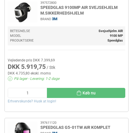
397572800
SPEEDGLAS 9100MP AIR SVEJSEHJELM
M.SIKKERHEDSHJELM
3M
BRAND
BETEGNELSE
Svejsehjelm AIR
MODEL
9100 MP
PRODUKTSERIE
Speedglas
Vejledende pris DKK 7.399,69
DKK 5.919,75
/ Stk
DKK 4.735,80 ekskl. moms
På lager
- Levering: 1-2 dage
Køb nu
Erhvervskunde? Husk at login!
397611120
SPEEDGLAS G5-01TW AIR KOMPLET