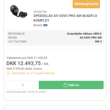
Kampagne pris
397637730
SPEEDGLAS G5-03VC PRO AIR M/ADFLO
KOMPLET
3M
BRAND
BETEGNELSE
Svejsehjelm inklusiv ADFLO
MODEL
G5-03VC PRO AIR
LYS TILSTAND
DIN 3
Vejledende pris DKK 21.950,90
DKK 12.493,75
/ Stk
DKK 9.995,00 ekskl. moms
Fjernlager, ca. 4-5 dages levering
Køb nu
Erhvervskunde? Husk at login!