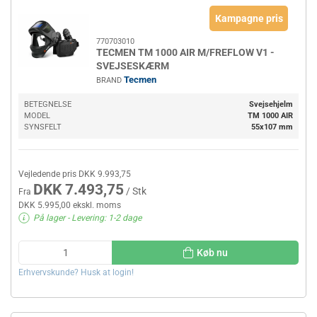
Kampagne pris
770703010
TECMEN TM 1000 AIR M/FREFLOW V1 -
SVEJSESKÆRM
Tecmen
BRAND
BETEGNELSE
Svejsehjelm
MODEL
TM 1000 AIR
SYNSFELT
55x107 mm
Vejledende pris DKK 9.993,75
DKK 7.493,75
/ Stk
Fra
DKK 5.995,00 ekskl. moms
På lager
- Levering: 1-2 dage
Køb nu
Erhvervskunde? Husk at login!