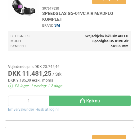
397617830
SPEEDGLAS G5-01VC AIR M/ADFLO
KOMPLET
3M
BRAND
BETEGNELSE
Svejsehjelm inklusiv ADFLO
MODEL
Speedglas G5-01VC Air
SYNSFELT
73x109 mm
Vejledende pris DKK 23.745,46
DKK 11.481,25
/ Stk
DKK 9.185,00 ekskl. moms
På lager
- Levering: 1-2 dage
Køb nu
Erhvervskunde? Husk at login!