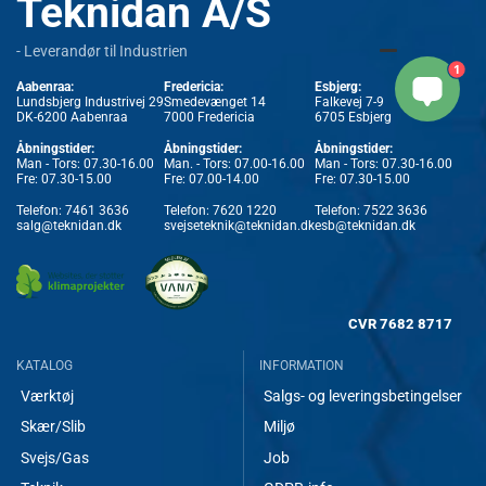
Teknidan A/S
- Leverandør til Industrien
1
Aabenraa:
Fredericia:
Esbjerg:
Lundsbjerg Industrivej 29
Smedevænget 14
Falkevej 7-9
DK-6200 Aabenraa
7000 Fredericia
6705 Esbjerg
Åbningstider:
Åbningstider:
Åbningstider:
Man - Tors: 07.30-16.00
Man. - Tors: 07.00-16.00
Man - Tors: 07.30-16.00
Fre: 07.30-15.00
Fre: 07.00-14.00
Fre: 07.30-15.00
Telefon:
7461 3636
Telefon:
7620 1220
Telefon:
7522 3636
salg@teknidan.dk
svejseteknik@teknidan.dk
esb@teknidan.dk
CVR
7682 8717
KATALOG
INFORMATION
Værktøj
Salgs- og leveringsbetingelser
Skær/Slib
Miljø
Svejs/Gas
Job