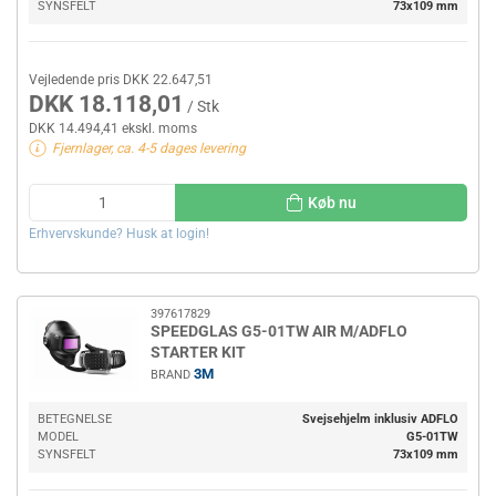
SYNSFELT
73x109 mm
Vejledende pris DKK 22.647,51
DKK 18.118,01
/ Stk
DKK 14.494,41 ekskl. moms
Fjernlager, ca. 4-5 dages levering
Køb nu
Erhvervskunde? Husk at login!
397617829
SPEEDGLAS G5-01TW AIR M/ADFLO
STARTER KIT
3M
BRAND
BETEGNELSE
Svejsehjelm inklusiv ADFLO
MODEL
G5-01TW
SYNSFELT
73x109 mm