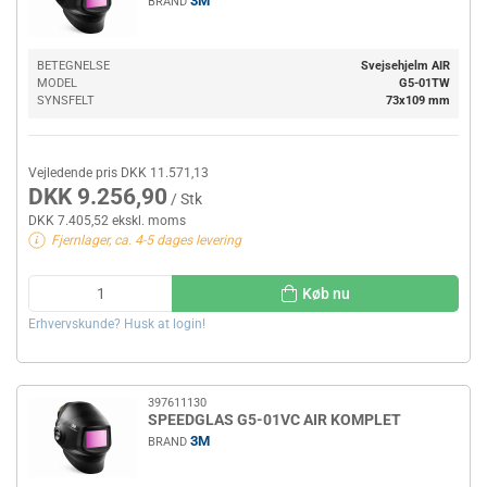
3M
BRAND
BETEGNELSE
Svejsehjelm AIR
MODEL
G5-01TW
SYNSFELT
73x109 mm
Vejledende pris DKK 11.571,13
DKK 9.256,90
/ Stk
DKK 7.405,52 ekskl. moms
Fjernlager, ca. 4-5 dages levering
Køb nu
Erhvervskunde? Husk at login!
397611130
SPEEDGLAS G5-01VC AIR KOMPLET
3M
BRAND