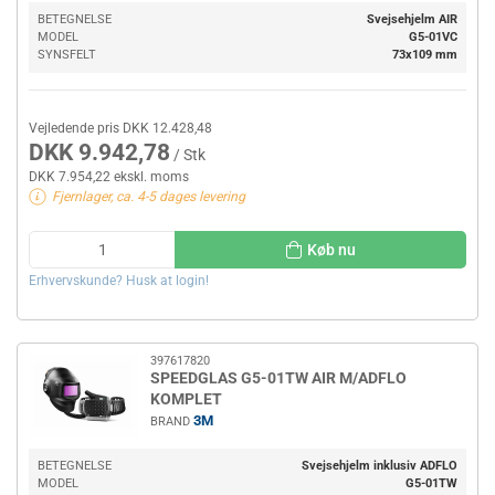
BETEGNELSE
Svejsehjelm AIR
MODEL
G5-01VC
SYNSFELT
73x109 mm
Vejledende pris DKK 12.428,48
DKK 9.942,78
/ Stk
DKK 7.954,22 ekskl. moms
Fjernlager, ca. 4-5 dages levering
Køb nu
Erhvervskunde? Husk at login!
397617820
SPEEDGLAS G5-01TW AIR M/ADFLO
KOMPLET
3M
BRAND
BETEGNELSE
Svejsehjelm inklusiv ADFLO
MODEL
G5-01TW