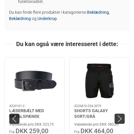
funktionalitet.
Du kan finde flere produkter i kategorierne
Beklædning
,
Beklædning
og
Underkrop
.
Du kan også være interesseret i dette:
4220101-2
4226810-254-2079
LÆDERBÆLT MED
SHORTS GALAXY
METALSPÆNDE
SORT/GRÅ
Vejledende pris DKK 323,75
Vejledende pris DKK 580,00
DKK 259,00
DKK 464,00
Fra
Fra