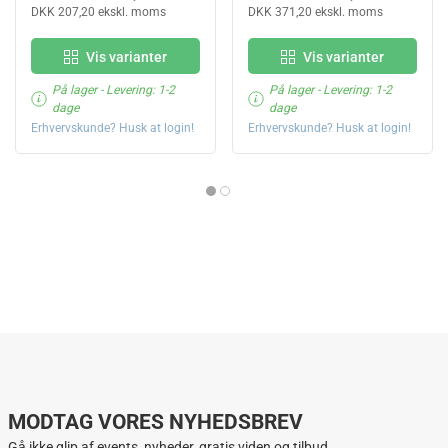
DKK 207,20 ekskl. moms
DKK 371,20 ekskl. moms
Vis varianter
Vis varianter
På lager
- Levering: 1-2
På lager
- Levering: 1-2
dage
dage
Erhvervskunde? Husk at login!
Erhvervskunde? Husk at login!
MODTAG VORES NYHEDSBREV
Gå ikke glip af events, nyheder, gratis viden og tilbud