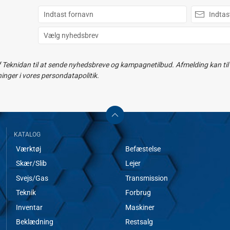
f Teknidan til at sende nyhedsbreve og kampagnetilbud. Afmelding kan til e
ger i vores persondatapolitik.
KATALOG
Værktøj
Befæstelse
Skær/Slib
Lejer
Svejs/Gas
Transmission
Teknik
Forbrug
Inventar
Maskiner
Beklædning
Restsalg