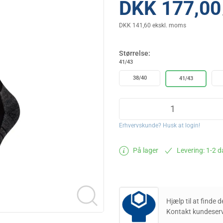
DKK 177,00
DKK 141,60 ekskl. moms
Størrelse:
41/43
38/40
41/43
Erhvervskunde? Husk at login!
På lager
Levering: 1-2 
Hjælp til at finde 
Kontakt kundeserv