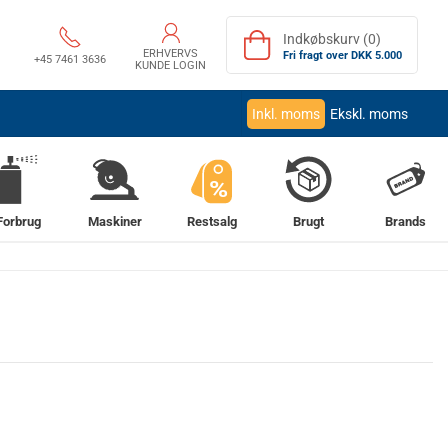
Indkøbskurv (0)
ERHVERVS
Fri fragt over DKK 5.000
+45 7461 3636
KUNDE LOGIN
Inkl. moms
Ekskl. moms
%
Forbrug
Maskiner
Restsalg
Brugt
Brands