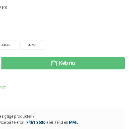
/ PK
44/46
47/48
Køb nu
dage
de rigtige produkter ?
ice på telefon:
7461 3636
eller send en
MAIL