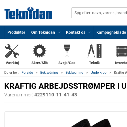
Produkter
Om Teknidan
Kontakt os
Kampagneblade
Værktøj
Skær/Slib
Svejs/Gas
Teknik
Inventa
Du er her:
Forside
Beklædning
Beklædning
Underkrop
Kraftig 
KRAFTIG ARBEJDSSTRØMPER I U
Varenummer:
4229110-11-41-43