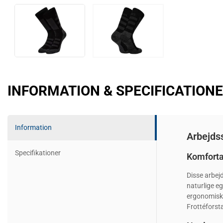
INFORMATION & SPECIFICATION
Information
Arbejdss
Specifikationer
Komforta
Disse arbejd
naturlige e
ergonomisk p
Frottéforst