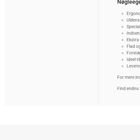
Nøgleeg
Ergono
Uldens
Specia
Indven
Ekstra 
Flad o
Forstæ
Ideel t
Levere
For mere in
Find endnu 