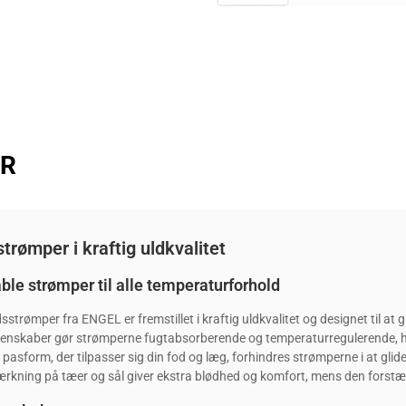
ER
trømper i kraftig uldkvalitet
ble strømper til alle temperaturforhold
sstrømper fra ENGEL er fremstillet i kraftig uldkvalitet og designet til a
genskaber gør strømperne fugtabsorberende og temperaturregulerende, hv
asform, der tilpasser sig din fod og læg, forhindres strømperne i at glide
ærkning på tæer og sål giver ekstra blødhed og komfort, mens den forstæ