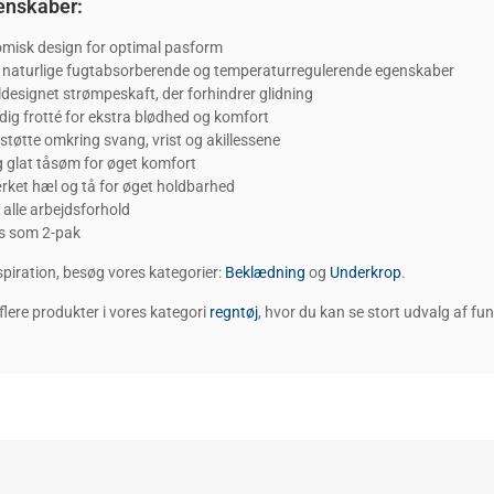
enskaber:
misk design for optimal pasform
 naturlige fugtabsorberende og temperaturregulerende egenskaber
ldesignet strømpeskaft, der forhindrer glidning
dig frotté for ekstra blødhed og komfort
støtte omkring svang, vrist og akillessene
g glat tåsøm for øget komfort
rket hæl og tå for øget holdbarhed
il alle arbejdsforhold
s som 2-pak
spiration, besøg vores kategorier:
Beklædning
og
Underkrop
.
flere produkter i vores kategori
regntøj
, hvor du kan se stort udvalg af funk