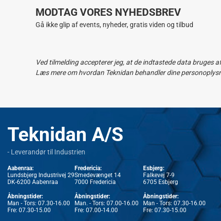
MODTAG VORES NYHEDSBREV
Gå ikke glip af events, nyheder, gratis viden og tilbud
Ved tilmelding accepterer jeg, at de indtastede data bruges a
Læs mere om hvordan Teknidan behandler dine personoplysnin
Teknidan A/S
- Leverandør til Industrien
Aabenraa:
Fredericia:
Esbjerg:
Lundsbjerg Industrivej 29
Smedevænget 14
Falkevej 7-9
DK-6200 Aabenraa
7000 Fredericia
6705 Esbjerg
Åbningstider:
Åbningstider:
Åbningstider:
Man - Tors: 07.30-16.00
Man. - Tors: 07.00-16.00
Man - Tors: 07.30-16.00
Fre: 07.30-15.00
Fre: 07.00-14.00
Fre: 07.30-15.00