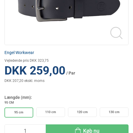
Engel Workwear
Vejledende pris DKK 323,75
DKK 259,00
/ Par
DKK 207,20 ekskl. moms
Længde (mm):
95 CM
110 cm
120 cm
130 cm
95 cm
Køb nu