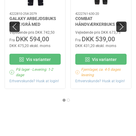
4222810-254-2079
4222761-630-20
GALAXY ARBEJDSBUKS
COMBAT
SORT/GRÅ MED
HÅNDVÆRKERBUKS MED
HÆNGELOMMER
HÆNGELOMMER SORT
Vejledende pris DKK 742,50
Vejledende pris DKK 673,75
DKK 594,00
DKK 539,00
Fra
Fra
DKK 475,20 ekskl. moms
DKK 431,20 ekskl. moms
Vis varianter
Vis varianter
På lager
- Levering: 1-2
Fjernlager, ca. 4-5 dages
dage
levering
Erhvervskunde? Husk at login!
Erhvervskunde? Husk at login!