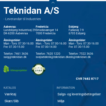
Teknidan A/S
- Leverandør til Industrien
Aabenraa:
Fredericia:
Esbjerg:
Lundsbjerg Industrivej 29
Smedevænget 14
Falkevej 7-9
DK-6200 Aabenraa
7000 Fredericia
6705 Esbjerg
Åbningstider:
Åbningstider:
Åbningstider:
Man - Tors: 07.30-16.00
Man. - Tors: 07.00-16.00
Man - Tors: 07.30-16.00
Fre: 07.30-15.00
Fre: 07.00-14.00
Fre: 07.30-15.00
Telefon:
7461 3636
Telefon:
7620 1220
Telefon:
7522 3636
salg@teknidan.dk
svejseteknik@teknidan.dk
esb@teknidan.dk
CVR
7682 8717
KATALOG
INFORMATION
Værktøj
Salgs- og leveringsbetingelser
Skær/Slib
Miljø