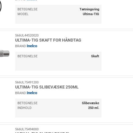
BETEGNELSE
Tætningsring
MODEL
Ultima-TIG
566UL44520020
ULTIMA-TIG SKAFT FOR HÅNDTAG
Inelco
BRAND
BETEGNELSE
Skaft
566UL75491200
ULTIMA-TIG SLIBEVÆSKE 250ML
Inelco
BRAND
BETEGNELSE
Slibevæske
INDHOLD
250 ml.
566UL75494000