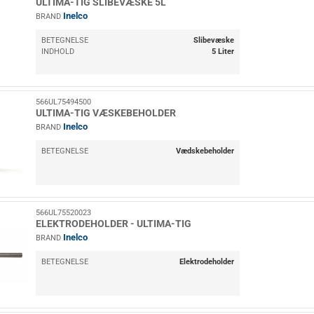
ULTIMA-TIG SLIBEVÆSKE 5L
Inelco
BRAND
BETEGNELSE
Slibevæske
INDHOLD
5 Liter
566UL75494500
ULTIMA-TIG VÆSKEBEHOLDER
Inelco
BRAND
BETEGNELSE
Vædskebeholder
566UL75520023
ELEKTRODEHOLDER - ULTIMA-TIG
Inelco
BRAND
BETEGNELSE
Elektrodeholder