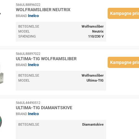
566UL88896022
WOLFRAMSLIBER NEUTRIX
Kampagne pri
Inelco
BRAND
BETEGNELSE
Wolframsliber
MODEL
Neutrix
SPÆNDING
110/230 V
566UL88897022
ULTIMA-TIG WOLFRAMSLIBER
Kampagne pri
Inelco
BRAND
BETEGNELSE
Wolframsliber
MODEL
Ultima-TIG
566UL44490512
ULTIMA-TIG DIAMANTSKIVE
Inelco
BRAND
BETEGNELSE
Diamantskive