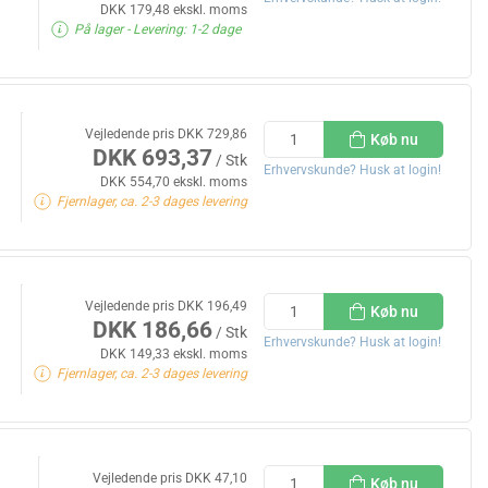
DKK 179,48 ekskl. moms
På lager
- Levering: 1-2 dage
Vejledende pris DKK 729,86
Køb nu
DKK 693,37
/ Stk
Erhvervskunde? Husk at login!
DKK 554,70 ekskl. moms
Fjernlager, ca. 2-3 dages levering
Vejledende pris DKK 196,49
Køb nu
DKK 186,66
/ Stk
Erhvervskunde? Husk at login!
DKK 149,33 ekskl. moms
Fjernlager, ca. 2-3 dages levering
Vejledende pris DKK 47,10
Køb nu