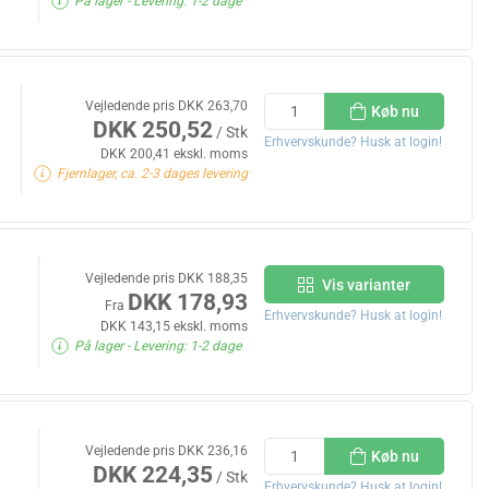
På lager
- Levering: 1-2 dage
Vejledende pris DKK 263,70
Køb nu
DKK 250,52
/ Stk
Erhvervskunde? Husk at login!
DKK 200,41 ekskl. moms
Fjernlager, ca. 2-3 dages levering
Vejledende pris DKK 188,35
Vis varianter
DKK 178,93
Fra
Erhvervskunde? Husk at login!
DKK 143,15 ekskl. moms
På lager
- Levering: 1-2 dage
Vejledende pris DKK 236,16
Køb nu
DKK 224,35
/ Stk
Erhvervskunde? Husk at login!