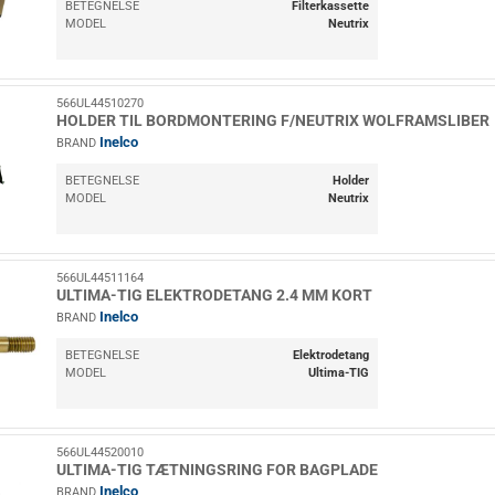
BETEGNELSE
Filterkassette
MODEL
Neutrix
566UL44510270
HOLDER TIL BORDMONTERING F/NEUTRIX WOLFRAMSLIBER
Inelco
BRAND
BETEGNELSE
Holder
MODEL
Neutrix
566UL44511164
ULTIMA-TIG ELEKTRODETANG 2.4 MM KORT
Inelco
BRAND
BETEGNELSE
Elektrodetang
MODEL
Ultima-TIG
566UL44520010
ULTIMA-TIG TÆTNINGSRING FOR BAGPLADE
Inelco
BRAND