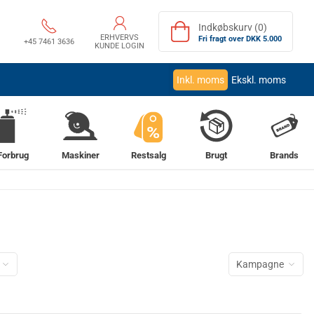
Indkøbskurv (0)
ERHVERVS
Fri fragt over DKK 5.000
+45 7461 3636
KUNDE LOGIN
Inkl. moms
Ekskl. moms
%
Forbrug
Maskiner
Restsalg
Brugt
Brands
Kampagne