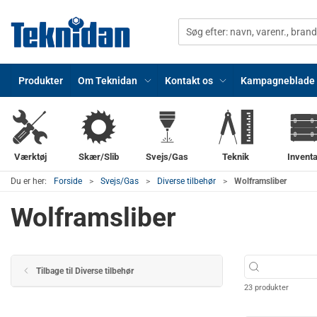
Produkter
Om Teknidan
Kontakt os
Kampagneblade
Værktøj
Skær/Slib
Svejs/Gas
Teknik
Inventa
Du er her:
Forside
Svejs/Gas
Diverse tilbehør
Wolframsliber
Wolframsliber
Tilbage til Diverse tilbehør
23 produkter