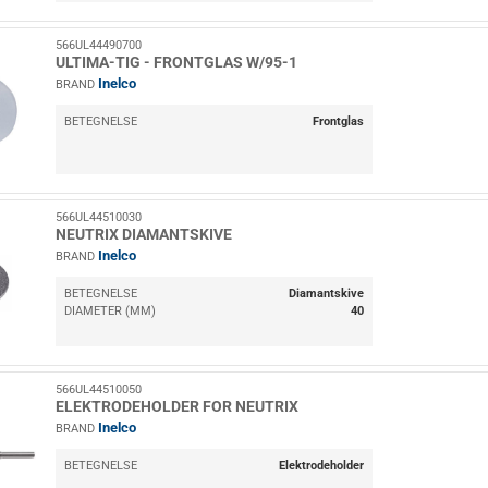
566UL44490700
ULTIMA-TIG - FRONTGLAS W/95-1
Inelco
BRAND
BETEGNELSE
Frontglas
566UL44510030
NEUTRIX DIAMANTSKIVE
Inelco
BRAND
BETEGNELSE
Diamantskive
DIAMETER (MM)
40
566UL44510050
ELEKTRODEHOLDER FOR NEUTRIX
Inelco
BRAND
BETEGNELSE
Elektrodeholder