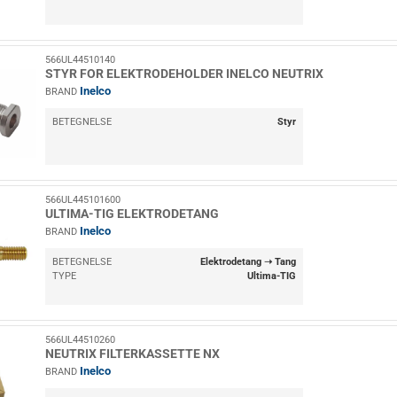
566UL44510140
STYR FOR ELEKTRODEHOLDER INELCO NEUTRIX
Inelco
BRAND
BETEGNELSE
Styr
566UL445101600
ULTIMA-TIG ELEKTRODETANG
Inelco
BRAND
BETEGNELSE
Elektrodetang ➝ Tang
TYPE
Ultima-TIG
566UL44510260
NEUTRIX FILTERKASSETTE NX
Inelco
BRAND