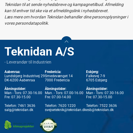
Teknidan til at sende nyhedsbreve og kampagnetilbud. Afmelding
kan til enhver tid ske via et afmeldingslink i nyhedsbrevet.
Læs mere om hvordan Teknidan behandler dine personoplysninger i
vores persondatapolitik.
Teknidan A/S
- Leverandør til Industrien
Aabenraa:
Fredericia:
Esbjerg:
Lundsbjerg Industrivej 29
Smedevænget 14
Falkevej 7-9
DK-6200 Aabenraa
7000 Fredericia
6705 Esbjerg
Åbningstider:
Åbningstider:
Åbningstider:
Man - Tors: 07.30-16.00
Man. - Tors: 07.00-16.00
Man - Tors: 07.30-16.00
Fre: 07.30-15.00
Fre: 07.00-14.00
Fre: 07.30-15.00
Telefon:
7461 3636
Telefon:
7620 1220
Telefon:
7522 3636
salg@teknidan.dk
svejseteknik@teknidan.dk
esb@teknidan.dk