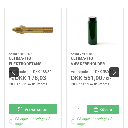
566UL445101600
566UL75494500
ULTIMA-TIG
ULTIMA-TIG
ELEKTRODETANG
VÆSKEBEHOLDER
Vejledende pris DKK 188,35
Vejledende pris DKK 580,95
DKK 178,93
DKK 551,90
/ Stk
Fra
DKK 143,15 ekskl. moms
DKK 441,52 ekskl. moms
Vis varianter
Køb nu
På lager
- Levering: 1-2
På lager
- Levering: 1-2
dage
dage