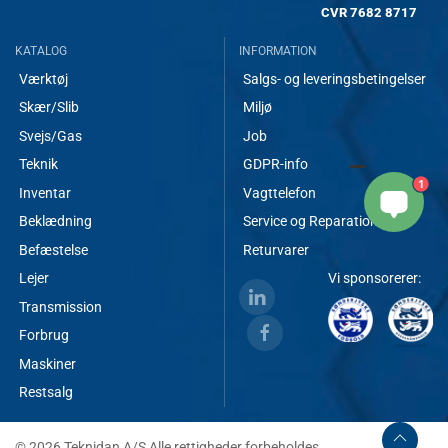
CVR
7682 8717
KATALOG
INFORMATION
Værktøj
Salgs- og leveringsbetingelser
Skær/Slib
Miljø
Svejs/Gas
Job
Teknik
GDPR-info
1
Inventar
Vagttelefon
Beklædning
Service og Reparationer
Befæstelse
Returvarer
Lejer
Vi sponsorerer:
Transmission
Forbrug
Maskiner
Restsalg
© 2026 Teknidan A/S Alle rettigheder forbeholdes