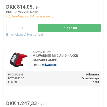
DKK 814,05
/ Stk
DKK 651,24 ekskl. moms
Fjernlager, ca. 3-4 dages levering
Køb nu
Erhvervskunde? Husk at login!
2064933451394
MILWAUKEE M12 AL-0 - AKKU
OMRÅDELAMPE
Milwaukee
BRAND
PRODUCENT
Milwaukee
BETEGNELSE
Områdelampe
LUMEN
1000
DKK 1.247,33
/ Stk