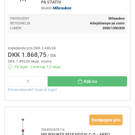
PÅ STATIV
Milwaukee
BRAND
PRODUCENT
Milwaukee
BETEGNELSE
Arbejdslampe på stativ
LUMEN
2000/1300/850
Vejledende pris DKK 3.446,04
DKK 1.868,75
/ Stk
DKK 1.495,00 ekskl. moms
På lager
- Levering: 1-2 dage
Køb nu
Erhvervskunde? Husk at login!
Kampagne pris
2064933478116
MILWAUKEE M18 HOSALC-0 - AKKU