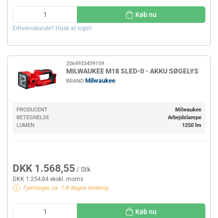
Køb nu
Erhvervskunde? Husk at login!
2064933459159
MILWAUKEE M18 SLED-0 - AKKU SØGELYS
Milwaukee
BRAND
PRODUCENT
Milwaukee
BETEGNELSE
Arbejdslampe
LUMEN
1250 lm
DKK 1.568,55
/ Stk
DKK 1.254,84 ekskl. moms
Fjernlager, ca. 7-8 dages levering
Køb nu