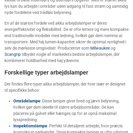
ideelle til både indendørs og udendørs opgaver. Med et stærkt akku
lys kan du arbejde i områder uden adgang til fast strøm og samtidig
nyde fordelene ved trådløs belysning.
En af de største fordele ved akku arbejdslamper er deres
energieffektivitet og fleksibilitet. De er ofte lettere og mere kompakte
end traditionelle modeller med ledning, hvilket gør dem nemme at
transportere. Med høj lumen-kapacitet sikrer de optimal synlighed i
selv de mørkeste omgivelser. Producenter som
Milwaukee
og
Scangrip
tilbyder nogle af markedets bedste arbejdslamper, der
kombinerer holdbarhed med høj ydeevne.
Forskellige typer arbejdslamper
Der findes flere typer akku arbejdslamper, der hver især er designet
til specifikke behov:
Områdelampe
: Disse lamper giver bred og jævn belysning,
hvilket gør dem ideelle til større arbejdsområder. De kan
placeres på gulvet eller hænges op for at opnå maksimal
lysspredning.
Inspektionslampe
: Perfekt til detaljeret arbejde, hvor præcis
lysstyrke er nødvendig. Disse kompakte lamper er ofte udstyret