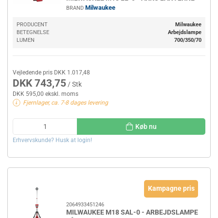
Milwaukee
BRAND
PRODUCENT
Milwaukee
BETEGNELSE
Arbejdslampe
LUMEN
700/350/70
Vejledende pris DKK 1.017,48
DKK 743,75
/ Stk
DKK 595,00 ekskl. moms
Fjernlager, ca. 7-8 dages levering
Køb nu
Erhvervskunde? Husk at login!
Kampagne pris
2064933451246
MILWAUKEE M18 SAL-0 - ARBEJDSLAMPE