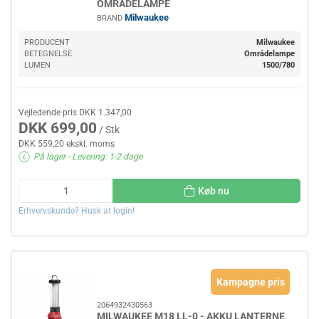
OMRÅDELAMPE
Milwaukee
BRAND
PRODUCENT
Milwaukee
BETEGNELSE
Områdelampe
LUMEN
1500/780
Vejledende pris DKK 1.347,00
DKK 699,00
/ Stk
DKK 559,20 ekskl. moms
På lager
- Levering: 1-2 dage
Køb nu
Erhvervskunde? Husk at login!
Kampagne pris
2064932430563
MILWAUKEE M18 LL-0 - AKKU LANTERNE