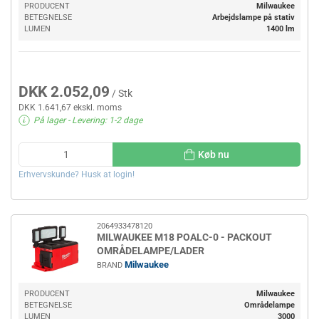
PRODUCENT
Milwaukee
BETEGNELSE
Arbejdslampe på stativ
LUMEN
1400 lm
DKK 2.052,09
/ Stk
DKK 1.641,67 ekskl. moms
På lager
- Levering: 1-2 dage
Køb nu
Erhvervskunde? Husk at login!
2064933478120
MILWAUKEE M18 POALC-0 - PACKOUT
OMRÅDELAMPE/LADER
Milwaukee
BRAND
PRODUCENT
Milwaukee
BETEGNELSE
Områdelampe
LUMEN
3000