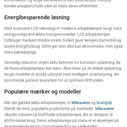
konstruktion og lange batterilevetid kan disse lamper modstå
barske arbejdsforhold uden at miste deres effektivitet.
Energibesparende løsning
Med avanceret LED-teknologi er moderne arbejdslamper langt mere
energivenlige end ældre halogenmodeller. LED arbejdslamper
forbruger markant mindre strøm, hvilket giver længere batteritid og
lavere energiforbrug. Dette gør dem ikke kun økonomiske, men også
mere bæredygtige.
Samtidig reducerer strøm akku behovet for konstant opladning, da
de fleste arbejdslamper kan køre i flere timer på en enkelt opladning.
Nogle modeller er endda udstyret med intelligent strømstyring, der
automatisk justerer lysstyrken for at optimere driftstiden.
Populære mærker og modeller
Når det gælder akku arbejdslamper, er
Milwaukee
og
Scangrip
blandt de mest populære producenter på markedet.
Milwaukee
tilbyder robuste og kraftfulde arbejdslamper, der er designet til
professionel brug. Deres arbejdslampe på stativ er et eksempel på
en højtydende løsning til byggepladser og værksteder.