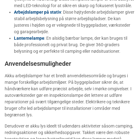
med LED-teknologi for at sikre en skarp og fokuseret lysstråle.
Arbejdslamper på stativ
: Disse højtydende arbejdslamper giver
stabil arbejdsbelysning på større arbejdspladser. De kan
justeres i højden og er velegnede til byggepladser, værksteder
og garagearbejde.
Lanternelampe
: En alsidig bærbar lampe, der kan bruges til
både professionelt og privat brug. De giver 360-graders
belysning og er perfekte til camping eller nødsituationer.
Anvendelsesmuligheder
Akku arbejdslamper har et bredt anvendelsesområde og bruges i
mange forskellige arbejdsmiljøer. På byggepladser sikrer de, at
håndværkere kan udføre præcist arbejde, selv i mørke omgivelser. I
autoværksteder gør en inspektionslampe det lettere at udføre
reparationer på svært tilgængelige steder. Elektrikere og teknikere
bruger ofte led arbejdslamper til installationer i områder med
begrænset lys.
Derudover er akku lys ideelt til udendørs aktiviteter såsom camping,
redningsaktioner og sikkerhedsopgaver. Takket være den robuste