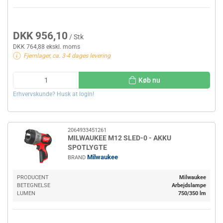
DKK 956,10
/ Stk
DKK 764,88 ekskl. moms
Fjernlager, ca. 3-4 dages levering
Køb nu
Erhvervskunde? Husk at login!
2064933451261
MILWAUKEE M12 SLED-0 - AKKU
SPOTLYGTE
Milwaukee
BRAND
PRODUCENT
Milwaukee
BETEGNELSE
Arbejdslampe
LUMEN
750/350 lm