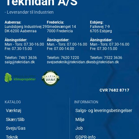
Teknidan A/S
- Leverandør til Industrien
Aabenraa:
Fredericia:
Esbjerg:
Lundsbjerg Industrivej 29
Smedevænget 14
Falkevej 7-9
DK-6200 Aabenraa
7000 Fredericia
6705 Esbjerg
Åbningstider:
Åbningstider:
Åbningstider:
Man - Tors: 07.30-16.00
Man. - Tors: 07.00-16.00
Man - Tors: 07.30-16.00
Fre: 07.30-15.00
Fre: 07.00-14.00
Fre: 07.30-15.00
Telefon:
7461 3636
Telefon:
7620 1220
Telefon:
7522 3636
salg@teknidan.dk
svejseteknik@teknidan.dk
esb@teknidan.dk
CVR
7682 8717
KATALOG
INFORMATION
Værktøj
Salgs- og leveringsbetingelser
Skær/Slib
Miljø
Svejs/Gas
Job
Teknik
GDPR-info