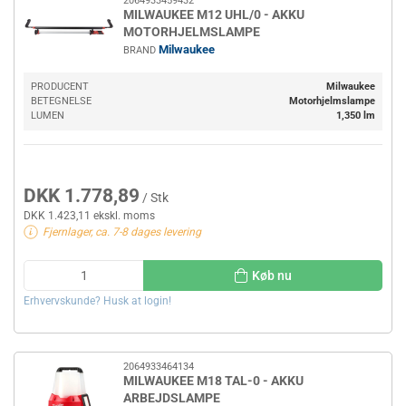
2064933459432
MILWAUKEE M12 UHL/0 - AKKU
MOTORHJELMSLAMPE
Milwaukee
BRAND
PRODUCENT
Milwaukee
BETEGNELSE
Motorhjelmslampe
LUMEN
1,350 lm
DKK 1.778,89
/ Stk
DKK 1.423,11 ekskl. moms
Fjernlager, ca. 7-8 dages levering
Køb nu
Erhvervskunde? Husk at login!
2064933464134
MILWAUKEE M18 TAL-0 - AKKU
ARBEJDSLAMPE