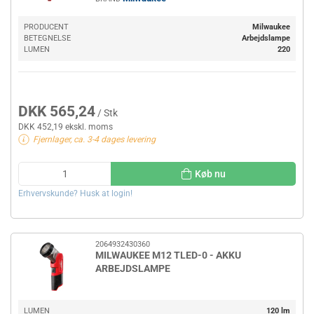
PRODUCENT
Milwaukee
BETEGNELSE
Arbejdslampe
LUMEN
220
DKK 565,24
/ Stk
DKK 452,19 ekskl. moms
Fjernlager, ca. 3-4 dages levering
Køb nu
Erhvervskunde? Husk at login!
2064932430360
MILWAUKEE M12 TLED-0 - AKKU
ARBEJDSLAMPE
LUMEN
120 lm