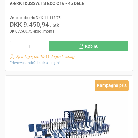
VÆRKTØJSSÆT S ECO Ø16 - 45 DELE
Vejledende pris DKK 11.118,75
DKK 9.450,94
/ Stk
DKK 7.560,75 ekskl. moms
Køb nu
Fjernlager, ca. 10-11 dages levering
Erhvervskunde? Husk at login!
Kampagne pris