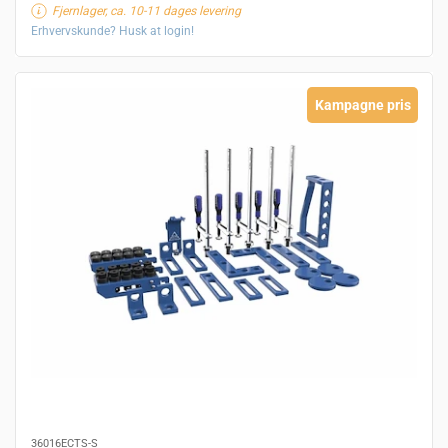
Fjernlager, ca. 10-11 dages levering
Erhvervskunde? Husk at login!
Kampagne pris
36016ECTS-S