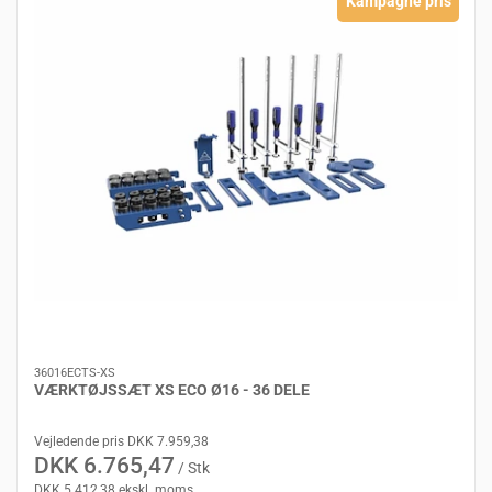
Kampagne pris
36016ECTS-XS
VÆRKTØJSSÆT XS ECO Ø16 - 36 DELE
Vejledende pris DKK 7.959,38
DKK 6.765,47
/ Stk
DKK 5.412,38 ekskl. moms