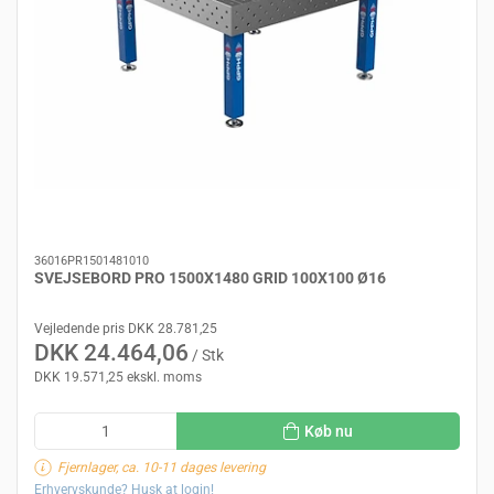
36016PR1501481010
SVEJSEBORD PRO 1500X1480 GRID 100X100 Ø16
Vejledende pris DKK 28.781,25
DKK 24.464,06
/ Stk
DKK 19.571,25 ekskl. moms
Køb nu
Fjernlager, ca. 10-11 dages levering
Erhvervskunde? Husk at login!