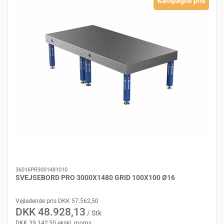
Kampagne pris
36016PR3001481010
SVEJSEBORD PRO 3000X1480 GRID 100X100 Ø16
Vejledende pris DKK 57.562,50
DKK 48.928,13
/ Stk
DKK 39.142,50 ekskl. moms