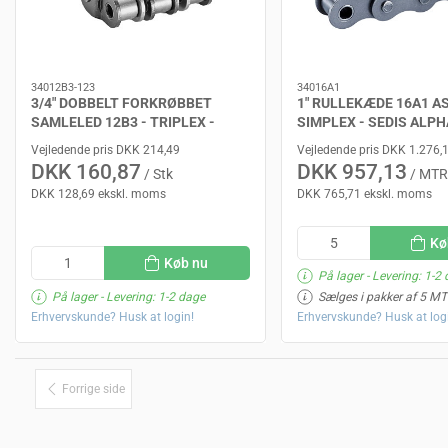
34012B3-123
34016A1
3/4" DOBBELT FORKRØBBET
1" RULLEKÆDE 16A1 AS
SAMLELED 12B3 - TRIPLEX -
SIMPLEX - SEDIS ALPH
SEDIS DELTA
Vejledende pris DKK 214,49
Vejledende pris DKK 1.276,
DKK 160,87
DKK 957,13
/ Stk
/ MTR
DKK 128,69 ekskl. moms
DKK 765,71 ekskl. moms
Kø
Køb nu
På lager
- Levering: 1-2
På lager
- Levering: 1-2 dage
Sælges i pakker af 5 M
Erhvervskunde? Husk at login!
Erhvervskunde? Husk at log
Forrige side