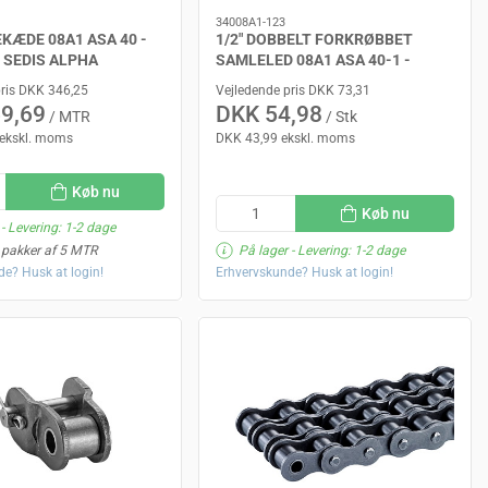
34008A1-123
EKÆDE 08A1 ASA 40 -
1/2" DOBBELT FORKRØBBET
- SEDIS ALPHA
SAMLELED 08A1 ASA 40-1 -
SIMPLEX - SEDIS
pris DKK 346,25
Vejledende pris DKK 73,31
9,69
DKK 54,98
/ MTR
/ Stk
ekskl. moms
DKK 43,99 ekskl. moms
Køb nu
Køb nu
- Levering: 1-2 dage
 pakker af 5 MTR
På lager
- Levering: 1-2 dage
e? Husk at login!
Erhvervskunde? Husk at login!