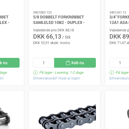
34010B2-123
34012A1-12
BBET
5/8 DOBBELT FORKRØBBET
3/4" FOR
LEX -
SAMLELED 10B2 - DUPLEX -
12A1 ASA 
SEDIS DELTA
Vejledende pris DKK 88,18
Vejledende 
DKK 66,13
DKK 89
/ Stk
DKK 52,91 ekskl. moms
DKK 71,47 e
b nu
Køb nu
 dage
På lager
- Levering: 1-2 dage
På lager
in!
Erhvervskunde? Husk at login!
Erhvervskund