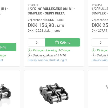
340081B1
34008A1
1B1 -
1/2"X1/8" RULLEKÆDE 081B1 -
1/2" RULL
A
SIMPLEX - SEDIS DELTA
SIMPLEX 
Vejledende pris DKK 313,80
Vejledende 
DKK 156,90
DKK 25
/ MTR
DKK 125,52 ekskl. moms
DKK 207,75 
Køb nu
b nu
På lager
- Levering: 1-2 dage
På lager
 dage
Sælges i pakker af 5 MTR
Sælges i
in!
Erhvervskunde? Husk at login!
Erhvervskund