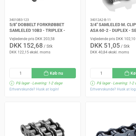
34010B3-123
34012A2-B-11
5/8" DOBBELT FORKRØBBET
3/4" SAMLELED M. CLI
SAMLELED 10B3 - TRIPLEX -
ASA 60-2 - DUPLEX - S
SEDIS DELTA
ALPHA
Vejledende pris DKK 203,58
Vejledende pris DKK 102,10
DKK 152,68
DKK 51,05
/ Stk
/ Stk
DKK 122,15 ekskl. moms
DKK 40,84 ekskl. moms
Køb nu
Kø
På lager
- Levering: 1-2 dage
På lager
- Levering: 1-2
Erhvervskunde? Husk at login!
Erhvervskunde? Husk at log