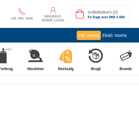
Indkøbskurv (0)
ERHVERVS
Fri fragt over DKK 5.000
+45 7461 3636
KUNDE LOGIN
Inkl. moms
Ekskl. moms
%
Forbrug
Maskiner
Restsalg
Brugt
Brands