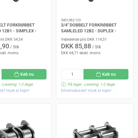
34012B2-123
BELT FORKRØBBET
3/4" DOBBELT FORKRØBBET
12B1 - SIMPLEX -
SAMLELED 12B2 - DUPLEX -
TA
SEDIS DELTA
pris DKK 54,54
Vejledende pris DKK 114,51
,90
DKK 85,88
/ Stk
/ Stk
kskl. moms
DKK 68,71 ekskl. moms
Køb nu
Køb nu
- Levering: 1-2 dage
På lager
- Levering: 1-2 dage
e? Husk at login!
Erhvervskunde? Husk at login!