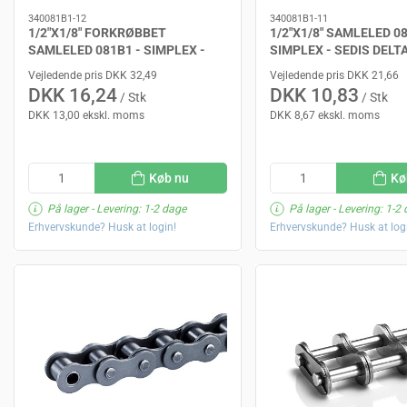
340081B1-12
340081B1-11
1/2"X1/8" FORKRØBBET
1/2"X1/8" SAMLELED 08
SAMLELED 081B1 - SIMPLEX -
SIMPLEX - SEDIS DELT
SEDIS DELTA
Vejledende pris DKK 32,49
Vejledende pris DKK 21,66
DKK 16,24
DKK 10,83
/ Stk
/ Stk
DKK 13,00 ekskl. moms
DKK 8,67 ekskl. moms
Køb nu
Kø
På lager
- Levering: 1-2 dage
På lager
- Levering: 1-2
Erhvervskunde? Husk at login!
Erhvervskunde? Husk at log