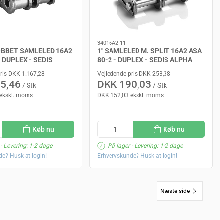
34016A2-11
ØBBET SAMLELED 16A2
1" SAMLELED M. SPLIT 16A2 ASA
- DUPLEX - SEDIS
80-2 - DUPLEX - SEDIS ALPHA
pris DKK 1.167,28
Vejledende pris DKK 253,38
5,46
DKK 190,03
/ Stk
/ Stk
ekskl. moms
DKK 152,03 ekskl. moms
Køb nu
Køb nu
- Levering: 1-2 dage
På lager
- Levering: 1-2 dage
e? Husk at login!
Erhvervskunde? Husk at login!
Næste side