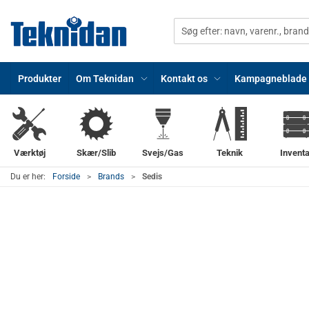
Produkter
Om Teknidan
Kontakt os
Kampagneblade
Værktøj
Skær/Slib
Svejs/Gas
Teknik
Inventa
Du er her:
Forside
Brands
Sedis