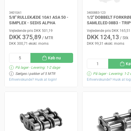
34010A1
34008B3-123
5/8" RULLEKÆDE 10A1 ASA 50 -
1/2" DOBBELT FORKRØ
SIMPLEX - SEDIS ALPHA
SAMLELED 08B3 - TRIP
SEDIS DELTA
Vejledende pris DKK 501,19
Vejledende pris DKK 165,51
DKK 375,89
DKK 124,13
/ MTR
/ Stk
DKK 300,71 ekskl. moms
DKK 99,31 ekskl. moms
Køb nu
Kø
På lager
- Levering: 1-2 dage
Sælges i pakker af 5 MTR
På lager
- Levering: 1-2
Erhvervskunde? Husk at login!
Erhvervskunde? Husk at log