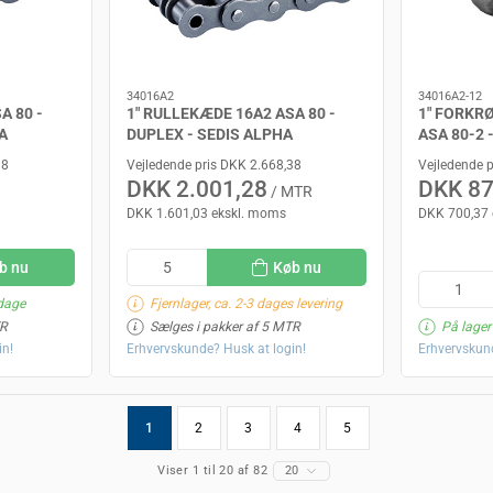
34016A2
34016A2-12
A 80 -
1" RULLEKÆDE 16A2 ASA 80 -
1" FORKR
A
DUPLEX - SEDIS ALPHA
ASA 80-2 
18
Vejledende pris DKK 2.668,38
Vejledende 
DKK 2.001,28
DKK 87
/ MTR
DKK 1.601,03 ekskl. moms
DKK 700,37 
b nu
Køb nu
 dage
Fjernlager, ca. 2-3 dages levering
TR
Sælges i pakker af 5 MTR
På lager
in!
Erhvervskunde? Husk at login!
Erhvervskund
1
2
3
4
5
Viser 1 til 20 af 82
20