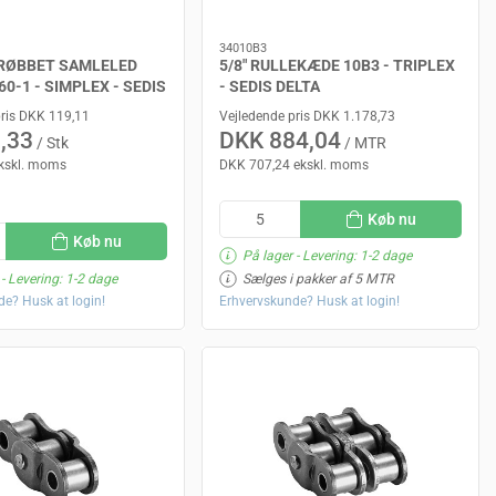
34010B3
KRØBBET SAMLELED
5/8" RULLEKÆDE 10B3 - TRIPLEX
60-1 - SIMPLEX - SEDIS
- SEDIS DELTA
pris DKK 119,11
Vejledende pris DKK 1.178,73
,33
DKK 884,04
/ Stk
/ MTR
kskl. moms
DKK 707,24 ekskl. moms
Køb nu
Køb nu
På lager
- Levering: 1-2 dage
- Levering: 1-2 dage
Sælges i pakker af 5 MTR
e? Husk at login!
Erhvervskunde? Husk at login!