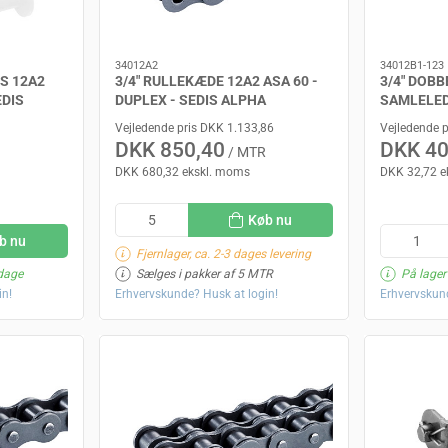
34012A2
34012B1-123
PS 12A2
3/4" RULLEKÆDE 12A2 ASA 60 -
3/4" DOB
EDIS
DUPLEX - SEDIS ALPHA
SAMLELED 
SEDIS DEL
Vejledende pris DKK 1.133,86
Vejledende 
DKK 850,40
DKK 40
/ MTR
DKK 680,32 ekskl. moms
DKK 32,72 e
Køb nu
b nu
Fjernlager, ca. 2-3 dages levering
 dage
Sælges i pakker af 5 MTR
På lager
in!
Erhvervskunde? Husk at login!
Erhvervskund