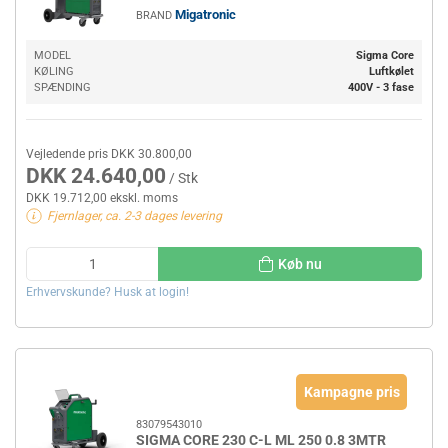
Migatronic
BRAND
MODEL
Sigma Core
KØLING
Luftkølet
SPÆNDING
400V - 3 fase
Vejledende pris DKK 30.800,00
DKK 24.640,00
/ Stk
DKK 19.712,00 ekskl. moms
Fjernlager, ca. 2-3 dages levering
Køb nu
Erhvervskunde? Husk at login!
Kampagne pris
83079543010
SIGMA CORE 230 C-L ML 250 0.8 3MTR