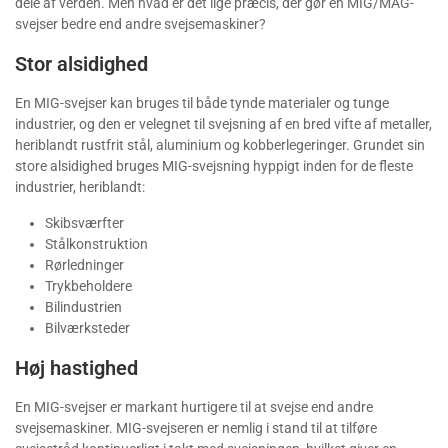
dele af verden. Men hvad er det lige præcis, der gør en MIG/MAG-
svejser bedre end andre svejsemaskiner?
Stor alsidighed
En MIG-svejser kan bruges til både tynde materialer og tunge
industrier, og den er velegnet til svejsning af en bred vifte af metaller,
heriblandt rustfrit stål, aluminium og kobberlegeringer. Grundet sin
store alsidighed bruges MIG-svejsning hyppigt inden for de fleste
industrier, heriblandt:
Skibsværfter
Stålkonstruktion
Rørledninger
Trykbeholdere
Bilindustrien
Bilværksteder
Høj hastighed
En MIG-svejser er markant hurtigere til at svejse end andre
svejsemaskiner. MIG-svejseren er nemlig i stand til at tilføre