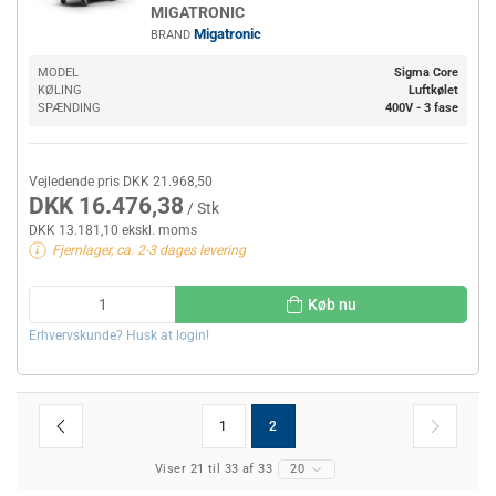
MIGATRONIC
Migatronic
BRAND
MODEL
Sigma Core
KØLING
Luftkølet
SPÆNDING
400V - 3 fase
Vejledende pris DKK 21.968,50
DKK 16.476,38
/ Stk
DKK 13.181,10 ekskl. moms
Fjernlager, ca. 2-3 dages levering
Køb nu
Erhvervskunde? Husk at login!
1
2
Viser 21 til 33 af 33
20