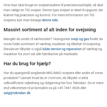
Hvis man skal bruge en svejsemaskine til præcisionsarbejde, så skal
man vælge en TIG svejser. Denne type svejser er ideel til opgaver, der
kræver høj præcision og kontrol. For mere information om TIG
svejsere, kan man besøge
denne side
.
Massivt sortiment af alt inden for svejsning
Mangler du andet til værkstedet? I kategorien
svejs og gas
finder du
vores fulde sortiment af værktøj, maskiner og tilbehør til svejsning.
Derudover tilbyder vi også
både service og reparation
af værktøj og
maskiner fra stort set alle fabrikanter på markedet.
Har du brug for hjælp?
Har du spørgsmål angående MIG/MAG-svejsere eller andre af vores
produkter? Uanset hvad du er i tvivl om, så tilbyder vi altid
velkvalificeret vejledning og rådgivning her hos Teknidan. Du er mere
end velkommen til at kontakte os på +45 7461 3636 eller
salg@teknidan.dk
.