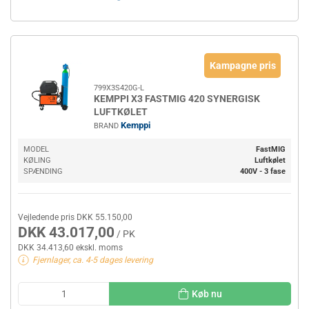
Kampagne pris
799X3S420G-L
KEMPPI X3 FASTMIG 420 SYNERGISK
LUFTKØLET
Kemppi
BRAND
MODEL
FastMIG
KØLING
Luftkølet
SPÆNDING
400V - 3 fase
Vejledende pris DKK 55.150,00
DKK 43.017,00
/ PK
DKK 34.413,60 ekskl. moms
Fjernlager, ca. 4-5 dages levering
Køb nu