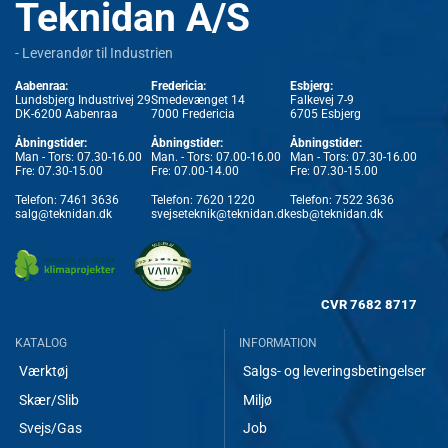
Teknidan A/S
- Leverandør til Industrien
Aabenraa:
Fredericia:
Esbjerg:
Lundsbjerg Industrivej 29
Smedevænget 14
Falkevej 7-9
DK-6200 Aabenraa
7000 Fredericia
6705 Esbjerg
Åbningstider:
Åbningstider:
Åbningstider:
Man - Tors: 07.30-16.00
Man. - Tors: 07.00-16.00
Man - Tors: 07.30-16.00
Fre: 07.30-15.00
Fre: 07.00-14.00
Fre: 07.30-15.00
Telefon:
7461 3636
Telefon:
7620 1220
Telefon:
7522 3636
salg@teknidan.dk
svejseteknik@teknidan.dk
esb@teknidan.dk
CVR
7682 8717
KATALOG
INFORMATION
Værktøj
Salgs- og leveringsbetingelser
Skær/Slib
Miljø
Svejs/Gas
Job