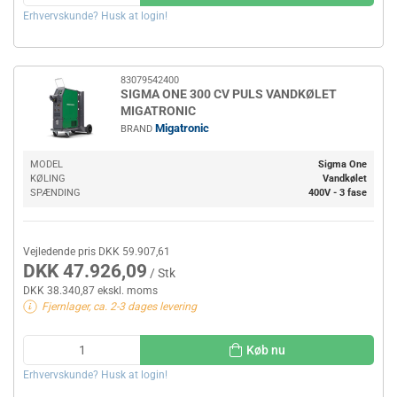
Erhvervskunde? Husk at login!
83079542400
SIGMA ONE 300 CV PULS VANDKØLET
MIGATRONIC
Migatronic
BRAND
MODEL
Sigma One
KØLING
Vandkølet
SPÆNDING
400V - 3 fase
Vejledende pris DKK 59.907,61
DKK 47.926,09
/ Stk
DKK 38.340,87 ekskl. moms
Fjernlager, ca. 2-3 dages levering
Køb nu
Erhvervskunde? Husk at login!