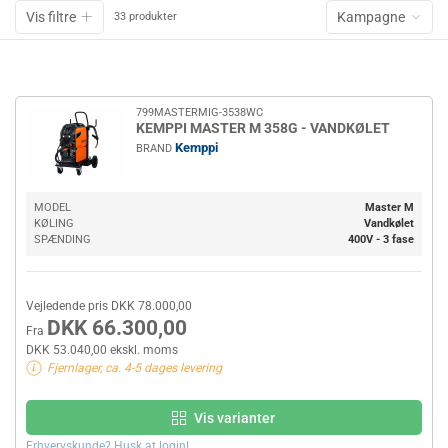
Vis filtre
Kampagne
33 produkter
799MASTERMIG-3538WC
KEMPPI MASTER M 358G - VANDKØLET
Kemppi
BRAND
MODEL
Master M
KØLING
Vandkølet
SPÆNDING
400V - 3 fase
Vejledende pris DKK 78.000,00
DKK 66.300,00
Fra
DKK 53.040,00 ekskl. moms
Fjernlager, ca. 4-5 dages levering
Vis varianter
Erhvervskunde? Husk at login!