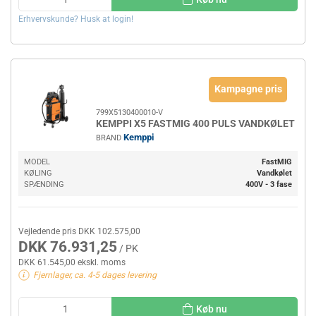
Erhvervskunde? Husk at login!
Kampagne pris
799X5130400010-V
KEMPPI X5 FASTMIG 400 PULS VANDKØLET
Kemppi
BRAND
MODEL
FastMIG
KØLING
Vandkølet
SPÆNDING
400V - 3 fase
Vejledende pris DKK 102.575,00
DKK 76.931,25
/ PK
DKK 61.545,00 ekskl. moms
Fjernlager, ca. 4-5 dages levering
Køb nu