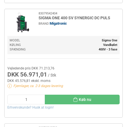
83079542404
SIGMA ONE 400 SV SYNERGIC DC PULS
Migatronic
BRAND
MODEL
Sigma One
KØLING
Vandkølet
SPÆNDING
400V - 3 fase
Vejledende pris DKK 71.213,76
DKK 56.971,01
/ Stk
DKK 45.576,81 ekskl. moms
Fjernlager, ca. 2-3 dages levering
Køb nu
Erhvervskunde? Husk at login!