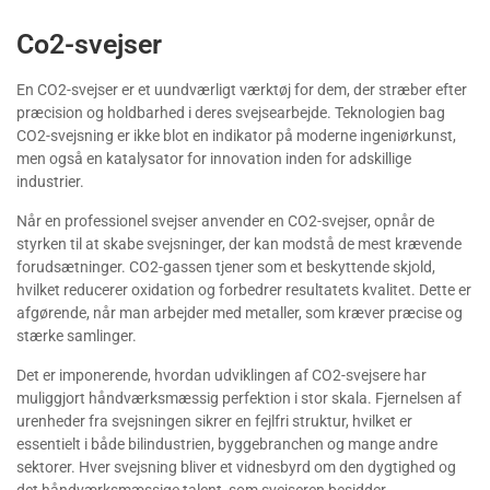
Co2-svejser
En CO2-svejser er et uundværligt værktøj for dem, der stræber efter
præcision og holdbarhed i deres svejsearbejde. Teknologien bag
CO2-svejsning er ikke blot en indikator på moderne ingeniørkunst,
men også en katalysator for innovation inden for adskillige
industrier.
Når en professionel svejser anvender en CO2-svejser, opnår de
styrken til at skabe svejsninger, der kan modstå de mest krævende
forudsætninger. CO2-gassen tjener som et beskyttende skjold,
hvilket reducerer oxidation og forbedrer resultatets kvalitet. Dette er
afgørende, når man arbejder med metaller, som kræver præcise og
stærke samlinger.
Det er imponerende, hvordan udviklingen af CO2-svejsere har
muliggjort håndværksmæssig perfektion i stor skala. Fjernelsen af
urenheder fra svejsningen sikrer en fejlfri struktur, hvilket er
essentielt i både bilindustrien, byggebranchen og mange andre
sektorer. Hver svejsning bliver et vidnesbyrd om den dygtighed og
det håndværksmæssige talent, som svejseren besidder.