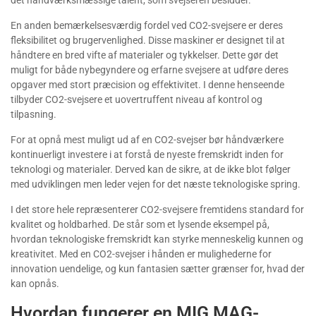
En anden bemærkelsesværdig fordel ved CO2-svejsere er deres
fleksibilitet og brugervenlighed. Disse maskiner er designet til at
håndtere en bred vifte af materialer og tykkelser. Dette gør det
muligt for både nybegyndere og erfarne svejsere at udføre deres
opgaver med stort præcision og effektivitet. I denne henseende
tilbyder CO2-svejsere et uovertruffent niveau af kontrol og
tilpasning.
For at opnå mest muligt ud af en CO2-svejser bør håndværkere
kontinuerligt investere i at forstå de nyeste fremskridt inden for
teknologi og materialer. Derved kan de sikre, at de ikke blot følger
med udviklingen men leder vejen for det næste teknologiske spring.
I det store hele repræsenterer CO2-svejsere fremtidens standard for
kvalitet og holdbarhed. De står som et lysende eksempel på,
hvordan teknologiske fremskridt kan styrke menneskelig kunnen og
kreativitet. Med en CO2-svejser i hånden er mulighederne for
innovation uendelige, og kun fantasien sætter grænser for, hvad der
kan opnås.
Hvordan fungerer en MIG MAG-