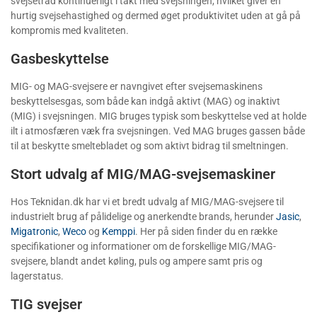
svejsetråd kontinuerligt i takt med svejsningen, hvilket giver en
hurtig svejsehastighed og dermed øget produktivitet uden at gå på
kompromis med kvaliteten.
Gasbeskyttelse
MIG- og MAG-svejsere er navngivet efter svejsemaskinens
beskyttelsesgas, som både kan indgå aktivt (MAG) og inaktivt
(MIG) i svejsningen. MIG bruges typisk som beskyttelse ved at holde
ilt i atmosfæren væk fra svejsningen. Ved MAG bruges gassen både
til at beskytte smeltebladet og som aktivt bidrag til smeltningen.
Stort udvalg af MIG/MAG-svejsemaskiner
Hos Teknidan.dk har vi et bredt udvalg af MIG/MAG-svejsere til
industrielt brug af pålidelige og anerkendte brands, herunder
Jasic
,
Migatronic
,
Weco
og
Kemppi
. Her på siden finder du en række
specifikationer og informationer om de forskellige MIG/MAG-
svejsere, blandt andet køling, puls og ampere samt pris og
lagerstatus.
TIG svejser