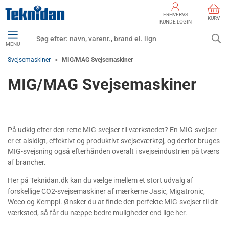
ERHVERVS
KURV
KUNDE LOGIN
MENU
Svejsemaskiner
MIG/MAG Svejsemaskiner
MIG/MAG Svejsemaskiner
På udkig efter den rette MIG-svejser til værkstedet? En MIG-svejser
er et alsidigt, effektivt og produktivt svejseværktøj, og derfor bruges
MIG-svejsning også efterhånden overalt i svejseindustrien på tværs
af brancher.
Her på Teknidan.dk kan du vælge imellem et stort udvalg af
forskellige CO2-svejsemaskiner af mærkerne Jasic, Migatronic,
Weco og Kemppi. Ønsker du at finde den perfekte MIG-svejser til dit
værksted, så får du næppe bedre muligheder end lige her.