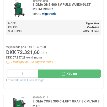
83079542508
SIGMA ONE 400 SV PULS VANDKØLET
MIGATRONIC
Migatronic
BRAND
MODEL
Sigma One
KØLING
Vandkølet
SPÆNDING
400V - 3 fase
Vejledende pris DKK 90.402,00
DKK 72.321,60
/ Stk
DKK 57.857,28 ekskl. moms
Fjernlager, ca. 2-3 dages levering
Køb nu
Erhvervskunde? Husk at login!
83079542711
SIGMA CORE 300 C-LUFT GRAFISK ML360 3
MTR